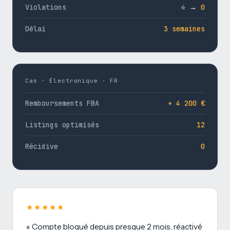
Violations
4
→
0
Délai
3 semaines
Cas · Électronique · FR
Remboursements FBA
+ 4 200 €
Listings optimisés
12
Récidive
0
★★★★★
« Compte bloqué depuis presque 2 mois, réactivé