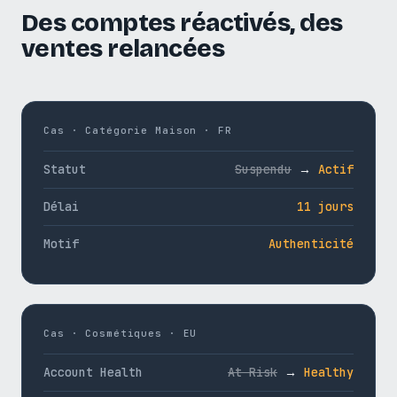
Des comptes réactivés, des
ventes relancées
Cas · Catégorie Maison · FR
Statut
Suspendu
→
Actif
Délai
11 jours
Motif
Authenticité
Cas · Cosmétiques · EU
Account Health
At Risk
→
Healthy